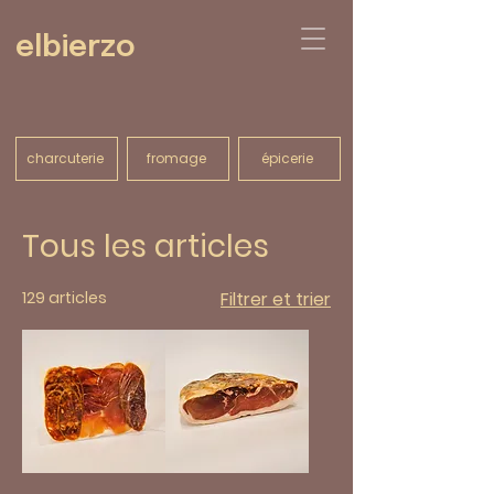
elbierzo
charcuterie
fromage
épicerie
Tous les articles
129 articles
Filtrer et trier