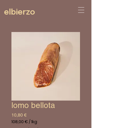
elbierzo
lomo bellota
Prix
10,80 €
108,00 €
/
1kg
108,00 €