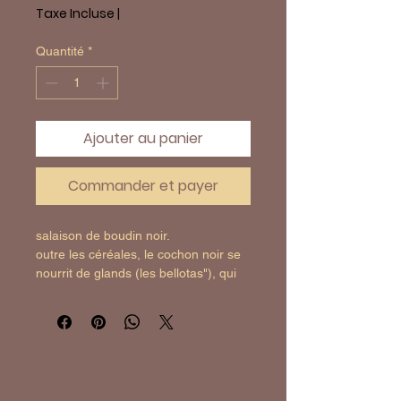
Taxe Incluse
|
Quantité
*
Ajouter au panier
Commander et payer
salaison de boudin noir.
outre les céréales, le cochon noir se 
nourrit de glands (les bellotas"), qui 
lui apportent fondant et intensité.
250g
emballage sous-vide
"