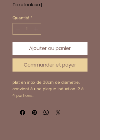
Taxe Incluse
|
Quantité
*
Ajouter au panier
Commander et payer
plat en inox de 38cm de diamètre. 
convient à une plaque induction. 2 à 
4 portions.
#8412595851387