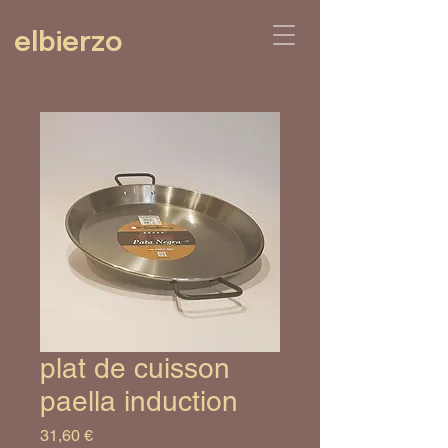
elbierzo
plat de cuisson
paella induction
Prix
31,60 €