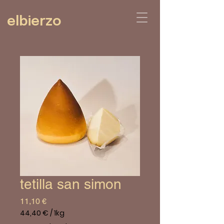
elbierzo
tetilla san simon
Prix
11,10 €
44,40 €
/
1kg
44,40 €