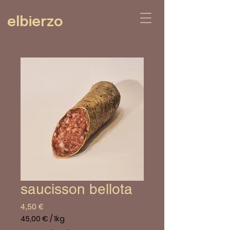
elbierzo
saucisson bellota
Prix
4,50 €
45,00 €
/
1kg
45,00 €