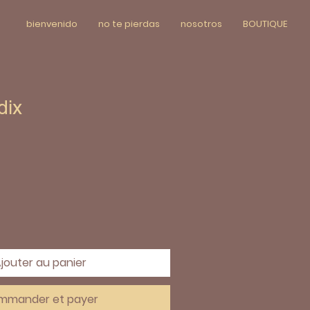
bienvenido
no te pierdas
nosotros
BOUTIQUE
dix
jouter au panier
mmander et payer