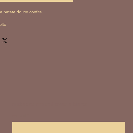
a patate douce confite.
oîte
restez connecté avec elbierzo
E-mail
*