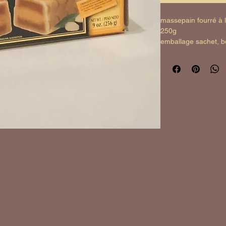
massepain fourré à l
250g
emballage sachet, b
#8410152005150
conditions générales de vente
conditions de livraison