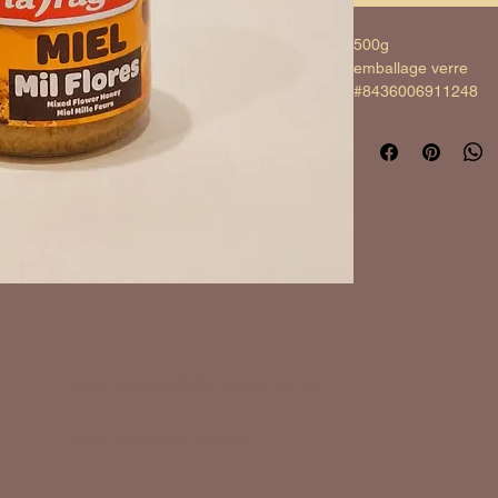
500g
emballage verre
#8436006911248
conditions générales de vente
conditions de livraison