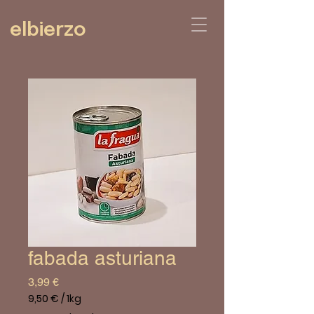
elbierzo
fabada asturiana
Prix
3,99 €
9,50 €
/
1kg
9,50 €