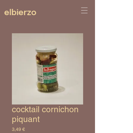
elbierzo
cocktail cornichon
piquant
Prix
3,49 €