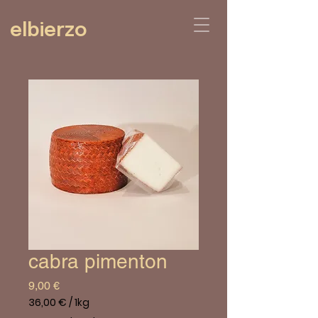
elbierzo
cabra pimenton
Prix
9,00 €
36,00 €
/
1kg
36,00 €