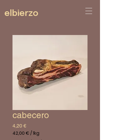
elbierzo
cabecero
Prix
4,20 €
42,00 €
/
1kg
42,00 €