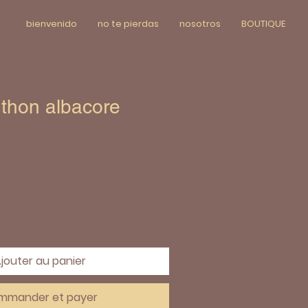
bienvenido
no te pierdas
nosotros
BOUTIQUE
 thon albacore
jouter au panier
mmander et payer