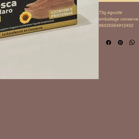
73g égoutté
emballage conserve,
#8435564912452
conditions générales de vente
conditions de livraison