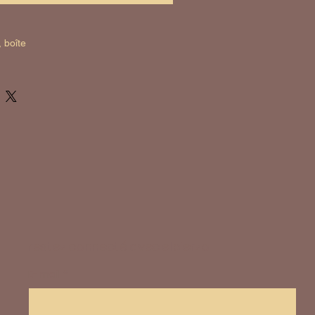
 boîte
restez connecté avec elbierzo
E-mail
*